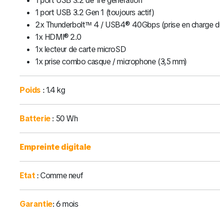
1 port USB 3.2 de 1re génération
1 port USB 3.2 Gen 1 (toujours actif)
2x Thunderbolt™ 4 / USB4® 40Gbps (prise en charge du 
1x HDMI® 2.0
1x lecteur de carte microSD
1x prise combo casque / microphone (3,5 mm)
Poids
: 1.4 kg
Batterie
: 50 Wh
Empreinte digitale
Etat
: Comme neuf
Garantie
: 6 mois