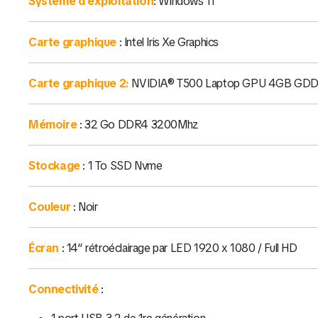
Système d’exploitation
: Windows 11
Carte graphique
: Intel Iris Xe Graphics
Carte graphique 2:
NVIDIA® T500 Laptop GPU 4GB GD
Mémoire
: 32 Go DDR4 3200Mhz
Stockage
: 1 To SSD Nvme
Couleur
: Noir
Écran
: 14″ rétroéclairage par LED 1920 x 1080 / Full HD
Connectivité
: