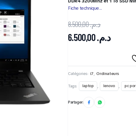
DDR4 3200Mhz et 1 To SSD N
Fiche technique…
8.500,00
د.م.
6.500,00
د.م.
Catégories:
i7
,
Ordinateurs
Tags:
,
,
laptop
lenovo
pc por
Partager: