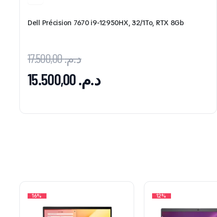
Dell Précision 7670 i9-12950HX, 32/1To, RTX 8Gb
17.500,00
د.م.
15.500,00
د.م.
16%
12%