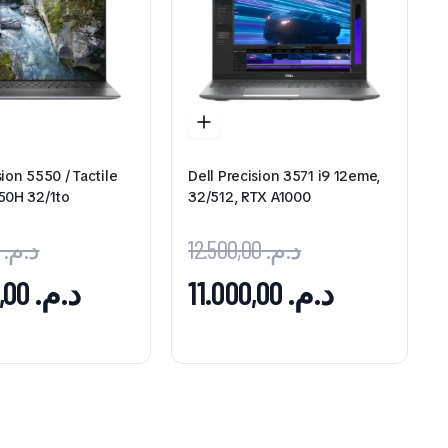
sion 5550 / Tactile
Dell Precision 3571 i9 12eme,
850H 32/1to
32/512, RTX A1000
11.500,00
د.م.
12.500,00
د.م.
10.500,00
د.م.
11.000,00
د.م.