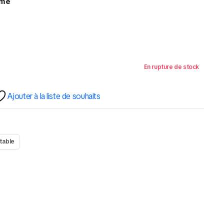
vme
HP Zbook Power G7 Core i9-
10885H, 64/1To, Nvidia Quadro
T1000
8.500,00
د.م.
En rupture de stock
–
9.500,00
د.م.
Ajouter à la liste de souhaits
Dé
Voir les offres
table