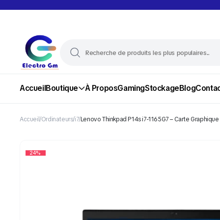
Accueil
Boutique
À Propos
Gaming
Stockage
Blog
Conta
Accueil
Ordinateurs
i7
Lenovo Thinkpad P14s i7-1165G7 – Carte Graphique 
24%
Ordinateurs