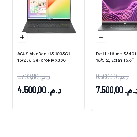
ASUS VIvoBook I5-1035G1
Dell Latitude 5540 
16/256 GeForce MX330
16/512, Ecran 15.6″
5.300,00
د.م.
8.500,00
د.م.
4.500,00
د.م.
7.500,00
د.م