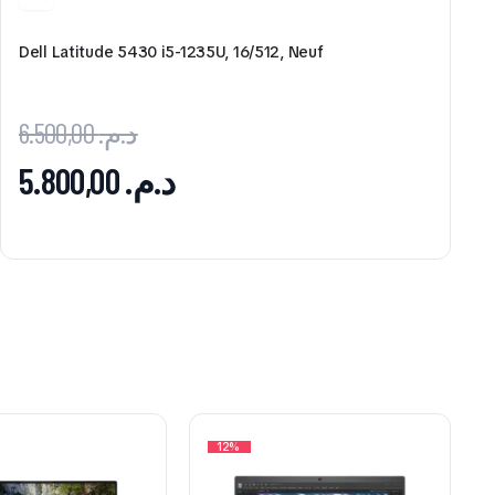
Dell Latitude 5430 i5-1235U, 16/512, Neuf
6.500,00
د.م.
5.800,00
د.م.
12%