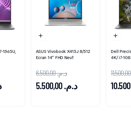
i7-1365U,
ASUS Vivobook X415J 8/512
Dell Preci
Ecran 14″ FHD Neuf
4K/ i7-10
6.500,00
د.م.
.
5.500,00
د.م.