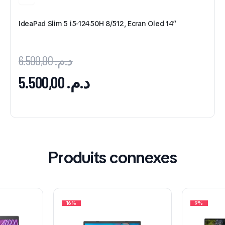
IdeaPad Slim 5 i5-12450H 8/512, Ecran Oled 14″
6.500,00
د.م.
5.500,00
د.م.
Produits connexes
16%
9%