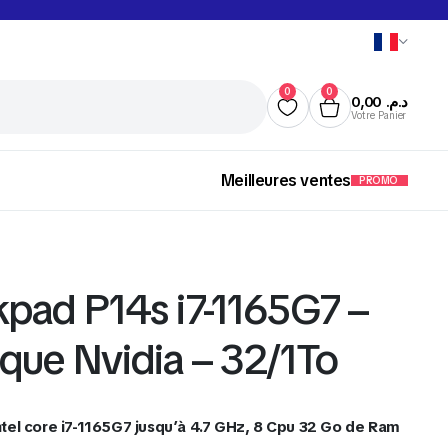
0
0
0,00
د.م.
Votre Panier
Meilleures ventes
PROMO
pad P14s i7-1165G7 –
que Nvidia – 32/1To
Écran
tel core i7-1165G7 jusqu’à 4.7 GHz, 8 Cpu 32 Go de Ram
Gaming Accessories