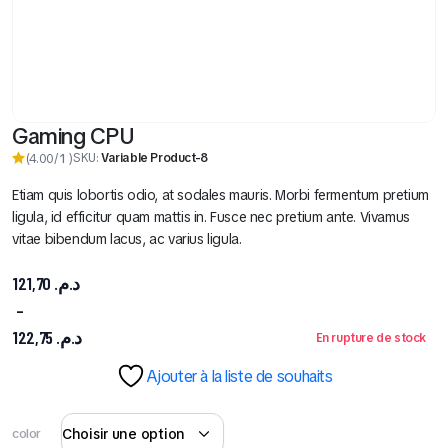
Gaming CPU
SKU:
Variable Product-8
(4.00/
1
)
Etiam quis lobortis odio, at sodales mauris. Morbi fermentum pretium
ligula, id efficitur quam mattis in. Fusce nec pretium ante. Vivamus
vitae bibendum lacus, ac varius ligula.
121,70
د.م.
–
122,75
د.م.
En rupture de stock
Ajouter à la liste de souhaits
color