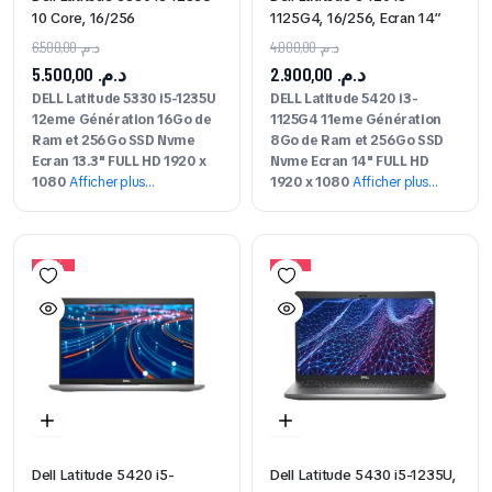
10 Core, 16/256
1125G4, 16/256, Ecran 14″
6.500,00
د.م.
4.000,00
د.م.
5.500,00
د.م.
2.900,00
د.م.
DELL Latitude 5330 i5-1235U
DELL Latitude 5420 i3-
12eme Génération 16Go de
1125G4 11eme Génération
Ram et 256Go SSD Nvme
8Go de Ram et 256Go SSD
Ecran 13.3" FULL HD 1920 x
Nvme Ecran 14" FULL HD
1080
Afficher plus…
1920 x 1080
Afficher plus…
10%
11%
Dell Latitude 5420 i5-
Dell Latitude 5430 i5-1235U,