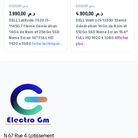
4.500,00
د.م.
6.350,00
د.م.
3.990,00
د.م.
4.900,00
د.م.
DELL Latitude 7420 i5-
DELL Vostro i5-1235U 12eme
1145G7 11eme Génération
Génération 16Go de Ram et
16Go de Ram et 256Go SSD
512Go SSD Nvme Ecran 15.6"
Nvme Ecran 14" FULL HD
FULL HD 1920 x 1080
Afficher
1920 x 1080
Fiche technique…
plus…
N 67 Rue 4 Lotissement