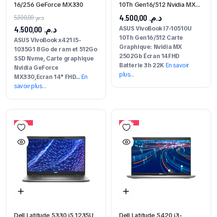
16/256 GeForce MX330
10Th Gen16/512 Nvidia MX
2502Gb
4.500,00
د.م.
5.300,00
د.م.
4.500,00
د.م.
ASUS VivoBook I7-10510U
10Th Gen16/512 Carte
ASUS VIvoBook x421 I5-
Graphique: Nvidia MX
1035G1 8Go de ram et 512Go
2502Gb Écran 14FHD
SSD Nvme, Carte graphique
Batterie 3h 22K
En savoir
Nvidia GeForce
plus…
MX330,Ecran 14" FHD...
En
savoir plus…
16%
28%
Dell Latitude 5330 i5 1235U
Dell Latitude 5420 i3-