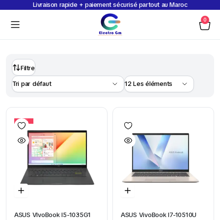
Livraison rapide + paiement sécurisé partout au Maroc
0
Filtre
16%
ASUS VIvoBook I5-1035G1
ASUS VivoBook I7-10510U