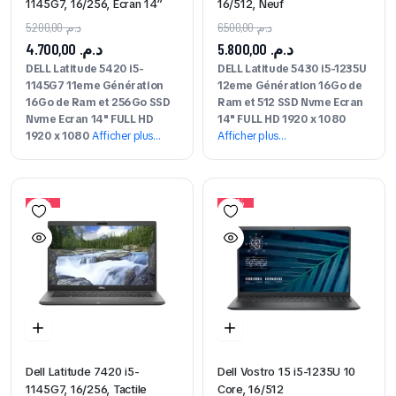
1145G7, 16/256, Ecran 14″
16/512, Neuf
5.200,00
د.م.
6.500,00
د.م.
4.700,00
د.م.
5.800,00
د.م.
DELL Latitude 5420 i5-
DELL Latitude 5430 i5-1235U
1145G7 11eme Génération
12eme Génération 16Go de
16Go de Ram et 256Go SSD
Ram et 512 SSD Nvme Ecran
Nvme Ecran 14" FULL HD
14" FULL HD 1920 x 1080
1920 x 1080
Afficher plus…
Afficher plus…
12%
23%
Dell Latitude 7420 i5-
Dell Vostro 15 i5-1235U 10
1145G7, 16/256, Tactile
Core, 16/512